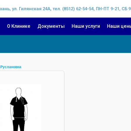
хань, ул. Гилянская 24А, тел. (8512) 62-54-54, ПН-ПТ 9-21, СБ 9
О Клинике
Документы
Наши услуги
Наши цен
 Руслановна
02.01.2019
рентгенолаборант
kdi30ru