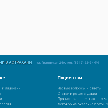
15.12.2019, 13:29
15.04.2020, 12:33
Как выбрать крем для
Как снизить дис
фиксации съемных протезов?
ношении брекето
И В АСТРАХАНИ
ул. Гилянская 24А, тел. (8512) 62-54-54
ке
Пациентам
 и лицензии
Частые вопросы и ответы
ы
Статьи и рекомендации
и
Правила оказания платных ме
ологии
Договор на оказание платных