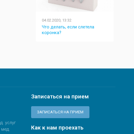
04.02.2020, 13:32
15.12.20
комфорт при
Что делать, если слетела
Как вы
в?
коронка?
фиксац
Записаться на прием
ЗАПИСАТЬСЯ НА ПРИЕМ
д. услуг
Как к нам проехать
 мед.